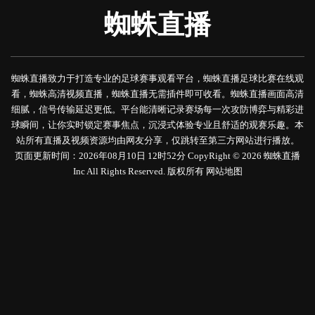
蜘蛛直播
蜘蛛直播致力于打造专业的足球赛事观看平台，蜘蛛直播足球比赛在线观
看，蜘蛛高清视频直播，蜘蛛直播无需插件即可收看。蜘蛛直播画面高清
细腻，信号传输延迟更低。平台能清晰记录赛场每一次攻防博弈与精彩进
球瞬间，让你实时锁定赛事焦点，沉浸式体验专业且舒适的观赛乐趣。本
站所有直播及视频资源均由网友分享，仅跳转至第三方网站进行播放。
页面更新时间：2026年08月10日 12时52分 CopyRight © 2026 蜘蛛直播
Inc All Rights Reserved. 版权所有
网站地图