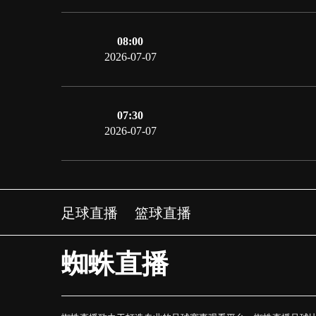
08:00
2026-07-07
07:30
2026-07-07
足球直播
篮球直播
蜘蛛直播