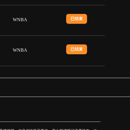
已结束
WNBA
已结束
WNBA