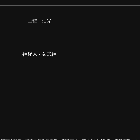
山猫 - 阳光
神秘人 - 女武神