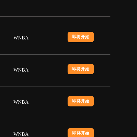
即将开始
WNBA
即将开始
WNBA
即将开始
WNBA
即将开始
WNBA