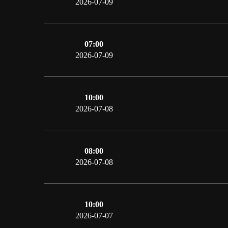
2026-07-09
07:00
2026-07-09
10:00
2026-07-08
08:00
2026-07-08
10:00
2026-07-07