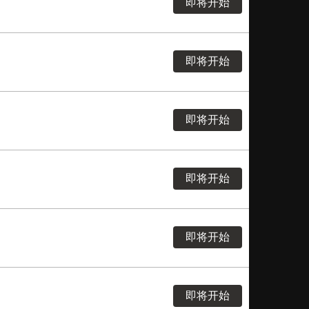
即将开始
即将开始
即将开始
即将开始
即将开始
即将开始