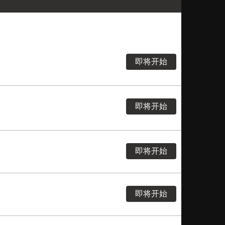
即将开始
即将开始
即将开始
即将开始