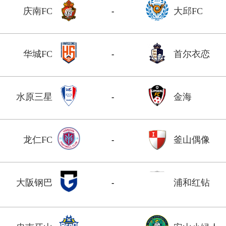
庆南FC
大邱FC
-
华城FC
首尔衣恋
-
水原三星
金海
-
龙仁FC
釜山偶像
-
大阪钢巴
浦和红钻
-