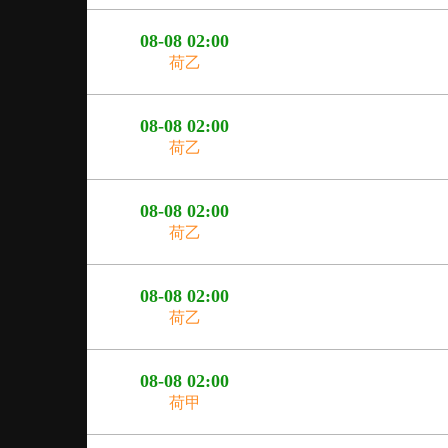
08-08 02:00
荷乙
08-08 02:00
荷乙
08-08 02:00
荷乙
08-08 02:00
荷乙
08-08 02:00
荷甲