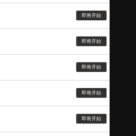
即将开始
即将开始
即将开始
即将开始
即将开始