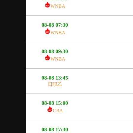
WNBA
08-08 07:30
WNBA
08-08 09:30
WNBA
08-08 13:45
日职乙
08-08 15:00
CBA
08-08 17:30