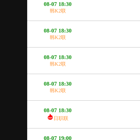
08-07 18:30
韩K2联
08-07 18:30
韩K2联
08-07 18:30
韩K2联
08-07 18:30
韩K2联
08-07 18:30
日职联
08-07 19:00