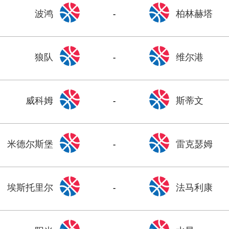
波鸿
柏林赫塔
-
狼队
维尔港
-
威科姆
斯蒂文
-
米德尔斯堡
雷克瑟姆
-
埃斯托里尔
法马利康
-