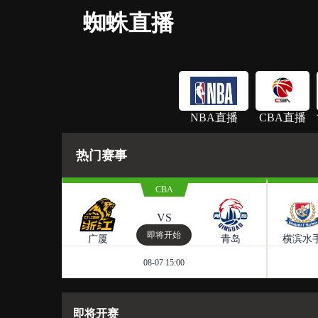
蜘蛛直播
NBA直播
CBA直播
热门赛事
CBA
VS
即将开始
广厦
青岛
横滨水
08-07 15:00
即将开赛