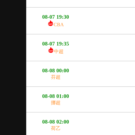
08-07 19:30
CBA
08-07 19:35
中超
08-08 00:00
芬超
08-08 01:00
挪超
08-08 02:00
荷乙